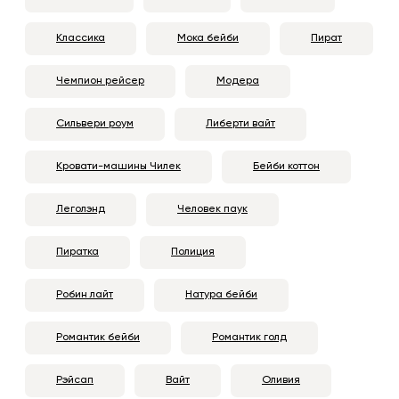
Классика
Мока бейби
Пират
Чемпион рейсер
Модера
Сильвери роум
Либерти вайт
Кровати-машины Чилек
Бейби коттон
Леголэнд
Человек паук
Пиратка
Полиция
Робин лайт
Натура бейби
Романтик бейби
Романтик голд
Рэйсап
Вайт
Оливия