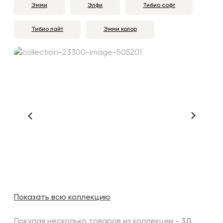
Эмми
Элфи
Тибио софт
Тибио лайт
Эмми колор
Показать всю коллекцию
Покупая несколько товаров из коллекции -
3Д