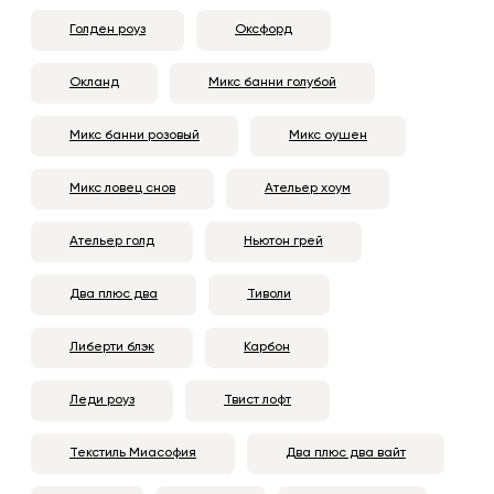
Голден роуз
Оксфорд
Окланд
Микс банни голубой
Микс банни розовый
Микс оушен
Микс ловец снов
Ательер хоум
Ательер голд
Ньютон грей
Два плюс два
Тиволи
Либерти блэк
Карбон
Леди роуз
Твист лофт
Текстиль Миасофия
Два плюс два вайт