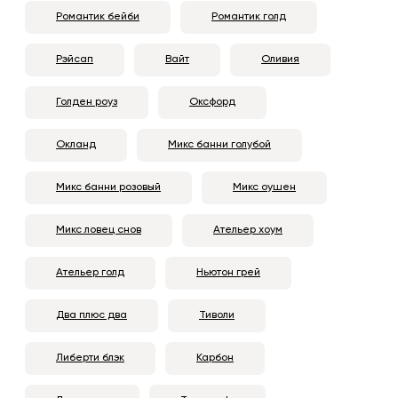
Романтик бейби
Романтик голд
Рэйсап
Вайт
Оливия
Голден роуз
Оксфорд
Окланд
Микс банни голубой
Микс банни розовый
Микс оушен
Микс ловец снов
Ательер хоум
Ательер голд
Ньютон грей
Два плюс два
Тиволи
Либерти блэк
Карбон