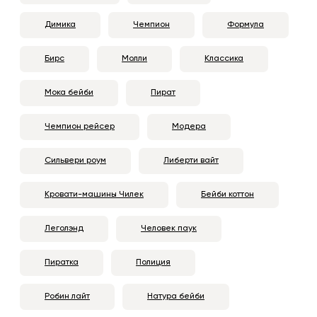
Димика
Чемпион
Формула
Бирс
Молли
Классика
Мока бейби
Пират
Чемпион рейсер
Модера
Сильвери роум
Либерти вайт
Кровати-машины Чилек
Бейби коттон
Леголэнд
Человек паук
Пиратка
Полиция
Робин лайт
Натура бейби