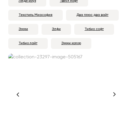
Леди роуз
Твист лофт
Текстиль Миасофия
Два плюс два вайт
Эмми
Элфи
Тибио софт
Тибио лайт
Эмми колор