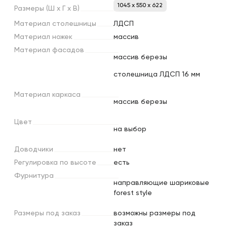
1045 x 550 x 622
Размеры
(Ш
х
Г
х
В)
Материал
столешницы
ЛДСП
Материал
ножек
массив
Материал
фасадов
массив березы
столешница ЛДСП 16 мм
Материал
каркаса
массив березы
Цвет
на выбор
Доводчики
нет
Регулировка
по
высоте
есть
Фурнитура
направляющие шариковые
forest style
Размеры
под
заказ
возможны размеры под
заказ