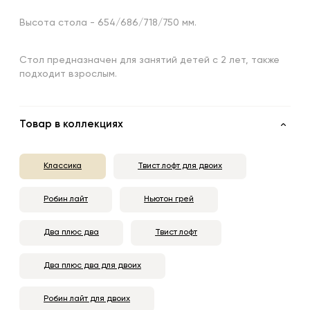
Высота стола - 654/686/718/750 мм.
Стол предназначен для занятий детей с 2 лет, также
подходит взрослым.
Товар в коллекциях
Классика
Твист лофт для двоих
Робин лайт
Ньютон грей
Два плюс два
Твист лофт
Два плюс два для двоих
Робин лайт для двоих