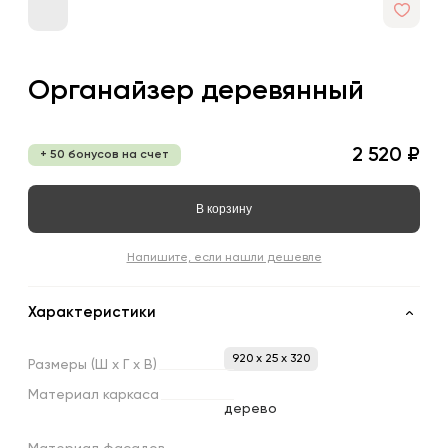
Органайзер деревянный
2 520 ₽
+ 50 бонусов на счет
В корзину
Напишите, если нашли дешевле
Характеристики
920 x 25 x 320
Размеры
(Ш
х
Г
х
В)
Материал
каркаса
дерево