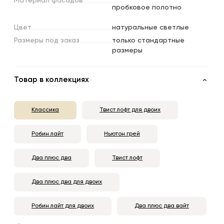
Материал
фасадов
пробковое полотно
Цвет
натуральные светлые
Размеры
под
заказ
только стандартные
размеры
Товар в коллекциях
Классика
Твист лофт для двоих
Робин лайт
Ньютон грей
Два плюс два
Твист лофт
Два плюс два для двоих
Робин лайт для двоих
Два плюс два вайт