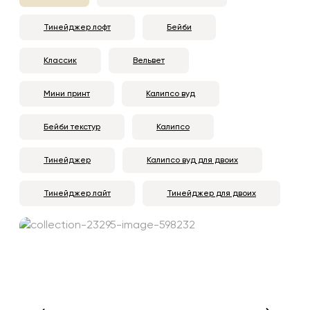
Тинейджер лофт
Бейби
Классик
Вельвет
Мини принт
Калипсо вуд
Бейби текстур
Калипсо
Тинейджер
Калипсо вуд для двоих
Тинейджер лайт
Тинейджер для двоих