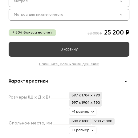
Матрас
Матрас для нижнего места
25 200 ₽
+ 504 бонуса на счет
28 000 ₽
В корзину
Напишите, если нашли дешевле
Характеристики
897 x 1704 x 790
Размеры
(Ш
х
Д
х
В)
997 x 1904 x 790
+1 размер
800 х 1600
900 х 1800
Спальное
место,
мм
+1 размер