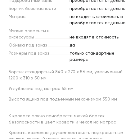
Подкроватный
ящик
приобретается отдельно
Бортик
безопасности
приобретается отдельно
Матрас
не входит в стоимость и
приобретается отдельно
Мягкие
элементы
и
аксессуары
не входят в стоимость
Обивка
под
заказ
да
Размеры
под
заказ
только стандартные
размеры
Бортик стандартный 840 х 270 х 56 мм, увеличенный
1200 х 310 х 50 мм
Углубление под матрас 65 мм
Высота ящика под подъемным механизмом 350 мм
К кровати можно приобрести мягкий бортик
безопасности в цвет кровати и чехол на матрас
Кровать возможно доукомплектовать подкроватным
ящиком, который может служить в качестве