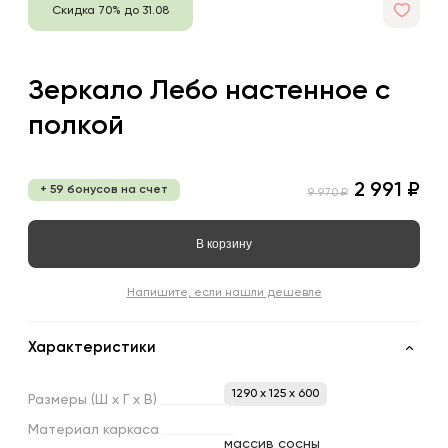
Скидка 70% до 31.08
Зеркало Лебо настенное с
полкой
2 991 ₽
+ 59 бонусов на счет
9 970 ₽
В корзину
Напишите, если нашли дешевле
Характеристики
1290 x 125 x 600
Размеры
(Ш
х
Г
х
В)
Материал
каркаса
массив сосны