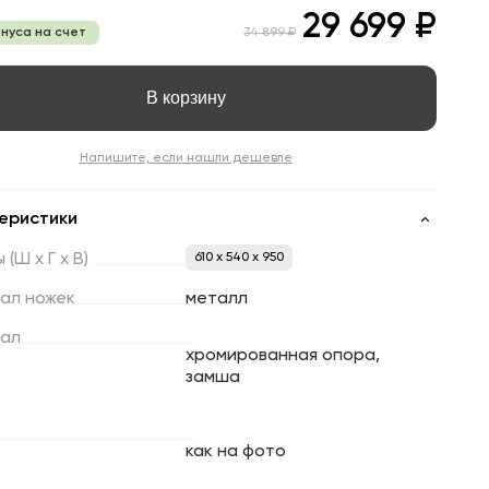
29 699 ₽
онуса на счет
34 899 ₽
В корзину
Напишите, если нашли дешевле
еристики
ы
(Ш
х
Г
х
В)
610 x 540 x 950
ал
ножек
металл
ал
хромированная опора,
замша
как на фото