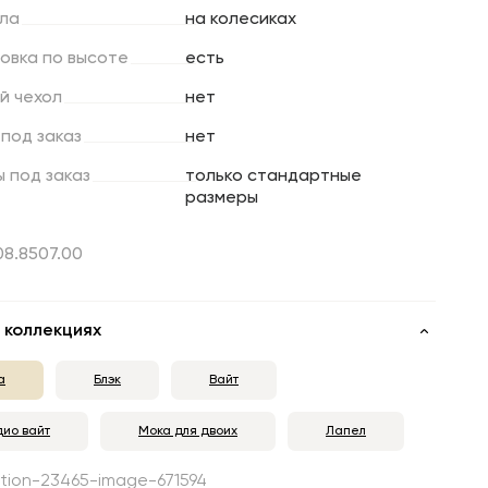
ла
на колесиках
ровка
по
высоте
есть
й
чехол
нет
под
заказ
нет
ы
под
заказ
только стандартные
размеры
.08.8507.00
 коллекциях
а
Блэк
Вайт
дио вайт
Мока для двоих
Лапел