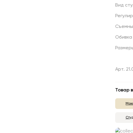
Вид
сту
Регули
Съемны
Обивка
Размер
Арт. 21
Товар в
Мок
Сту