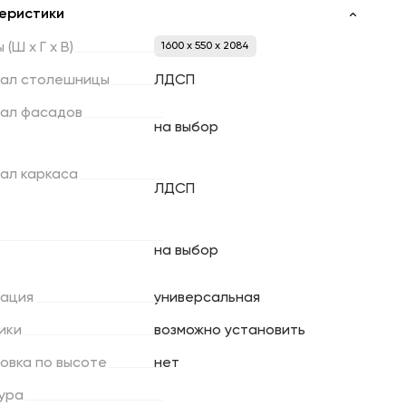
еристики
ы
(Ш
х
Г
х
В)
1600 x 550 x 2084
ал
столешницы
ЛДСП
ал
фасадов
на выбор
ал
каркаса
ЛДСП
на выбор
ация
универсальная
ики
возможно установить
ровка
по
высоте
нет
ура