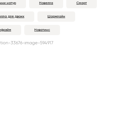
нни натур
Новелла
Смарт
елла для двоих
Шармлайн
ифрэйм
Новатинс