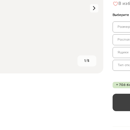
В из
Выберите 
Размер
Распол
Ящики
1/5
Тип от
+ 706 б