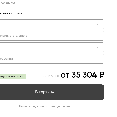
бранное
комплектацию:
ожение стеллажа
крывания
от
35 304 ₽
онусов на счет
от
41 534 ₽
В корзину
Напишите, если нашли дешевле