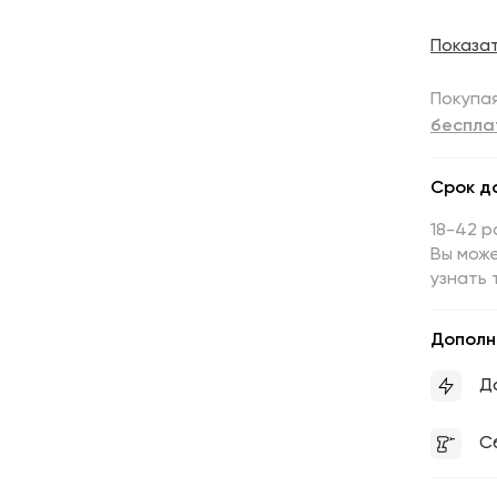
Показа
Покупая
беспла
Срок д
18-42 р
Вы може
узнать 
Дополн
Д
С