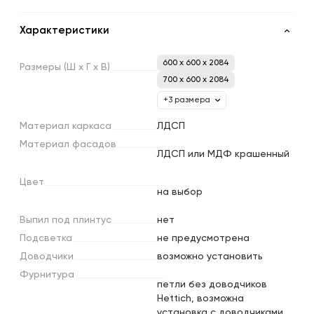
Характеристики
600 x 600 x 2084
Размеры
(Ш
х
Г
х
В)
700 x 600 x 2084
+3 размера
Материал
каркаса
ЛДСП
Материал
фасадов
ЛДСП или МДФ крашенный
Цвет
на выбор
Выпил
под
плинтус
нет
Подсветка
не предусмотрена
Доводчики
возможно установить
Фурнитура
петли без доводчиков
Hettich, возможна
установка с доводчиками