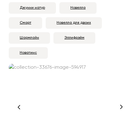
Джунни натур
Новелла
Смарт
Новелла для двоих
Шармлайн
Эллифрэйм
Новатинс