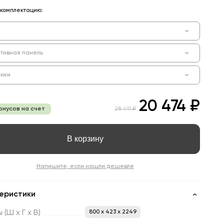
комплектацию:
тивная панель
ики
20 474 ₽
онусов на счет
28 411 ₽
В корзину
Напишите, если нашли дешевле
еристики
ы
(Ш
х
Г
х
В)
800 x 423 x 2249