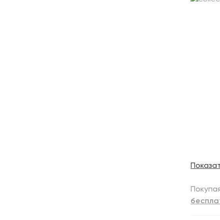
Показа
Покупая
беспла