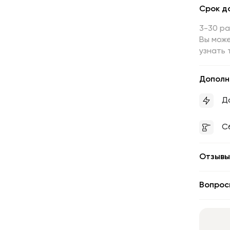
Срок д
3-30 р
Вы може
узнать 
Дополн
Д
С
Отзывы
Вопрос