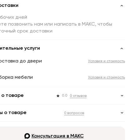
оставки
абочих дней
те позвонить нам или написать в МАКС, чтобы
точный срок доставки
ительные услуги
оставка до двери
Условия и стоимость
борка мебели
Условия и стоимость
 о товаре
0.0
0 отзывов
ы о товаре
0 вопросов
Консультация в МАКС