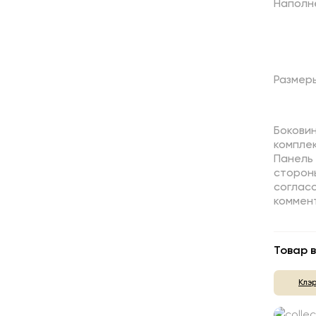
Наполн
Размер
Бокови
комплек
Панель 
стороны
соглас
коммент
Товар в
Клэ