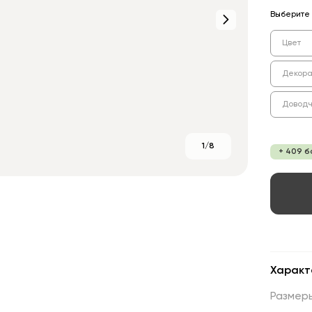
Выберите 
Цвет
Декора
Доводч
1/8
+ 409 б
Характ
Размер