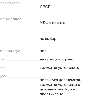
ал
каркаса
ЛДСП
ал
фасадов
МДФ в пленке
на выбор
под
плинтус
нет
тка
не предусмотрена
ики
возможно установить
ура
петли без доводчиков,
возможно установка с
доводчиками. Ручки
пластиковые