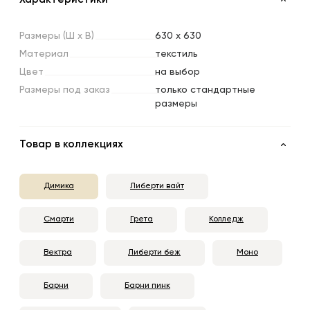
Размеры
(Ш
х
В)
630 x 630
Материал
текстиль
Цвет
на выбор
Размеры
под
заказ
только стандартные
размеры
Товар в коллекциях
Димика
Либерти вайт
Смарти
Грета
Колледж
Вектра
Либерти беж
Моно
Барни
Барни пинк