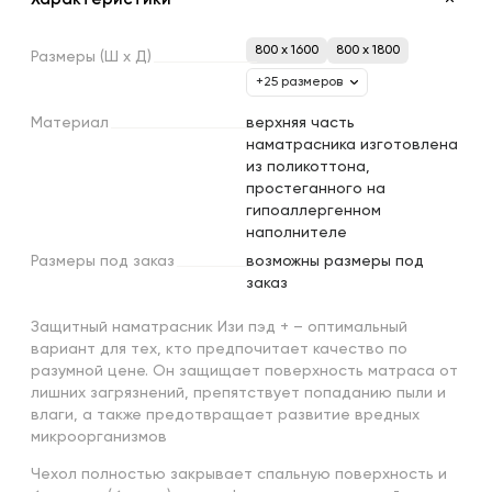
800 x 1600
800 x 1800
Размеры
(Ш
х
Д)
+25 размеров
Материал
верхняя часть
наматрасника изготовлена
из поликоттона,
простеганного на
гипоаллергенном
наполнителе
Размеры
под
заказ
возможны размеры под
заказ
Защитный наматрасник Изи пэд + – оптимальный
вариант для тех, кто предпочитает качество по
разумной цене. Он защищает поверхность матраса от
лишних загрязнений, препятствует попаданию пыли и
влаги, а также предотвращает развитие вредных
микроорганизмов
Чехол полностью закрывает спальную поверхность и