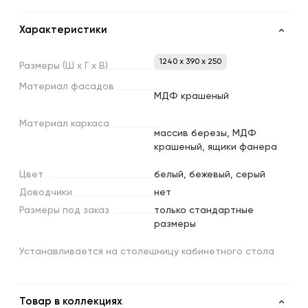
Характеристики
1240 x 390 x 250
Размеры
(Ш
х
Г
х
В)
Материал
фасадов
МДФ крашеный
Материал
каркаса
массив березы, МДФ
крашеный, ящики фанера
Цвет
белый, бежевый, серый
Доводчики
нет
Размеры
под
заказ
только стандартные
размеры
Устанавливается на столешницу кабинетного стола
Товар в коллекциях