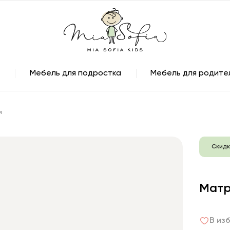
Мебель для подростка
Мебель для родите
м
Скидк
Матр
В из