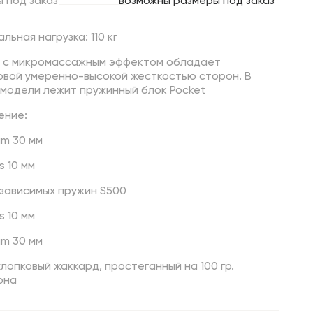
ы
под
заказ
возможны размеры под заказ
льная нагрузка: 110 кг
 с микромассажным эффектом обладает
овой умеренно-высокой жесткостью сторон. В
 модели лежит пружинный блок Pocket
ение:
am 30 мм
s 10 мм
езависимых пружин S500
s 10 мм
am 30 мм
хлопковый жаккард, простеганный на 100 гр.
она