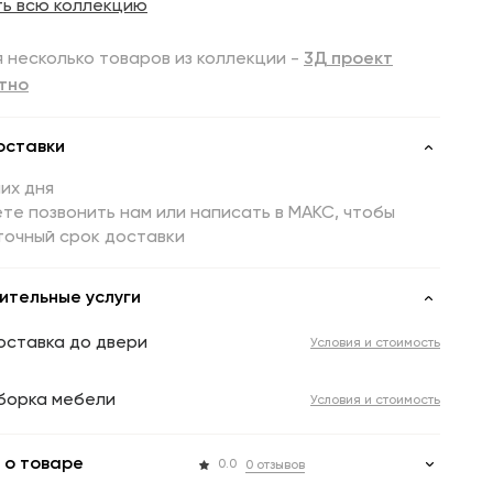
ть всю коллекцию
 несколько товаров из коллекции -
3Д проект
тно
оставки
их дня
те позвонить нам или написать в МАКС, чтобы
точный срок доставки
ительные услуги
оставка до двери
Условия и стоимость
борка мебели
Условия и стоимость
 о товаре
0.0
0 отзывов