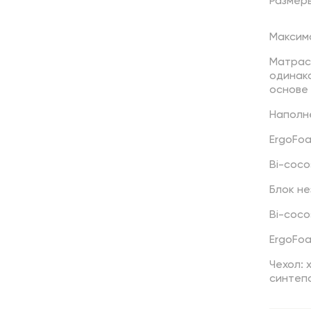
Размер
Максима
Матрас
одинак
основе
Наполн
ErgoFo
Bi-coco
Блок н
Bi-coco
ErgoFo
Чехол: 
синтеп