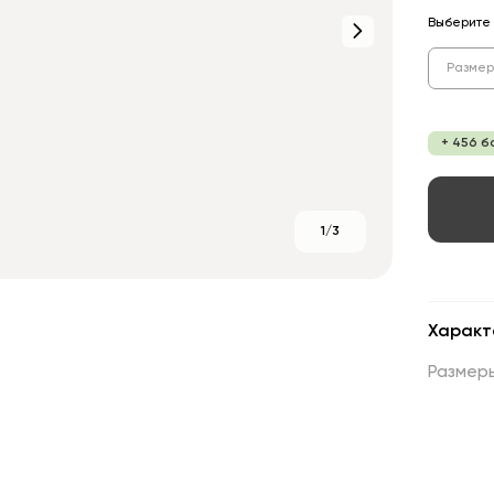
Выберите 
Размер
+ 456 б
1/3
Характ
Размер