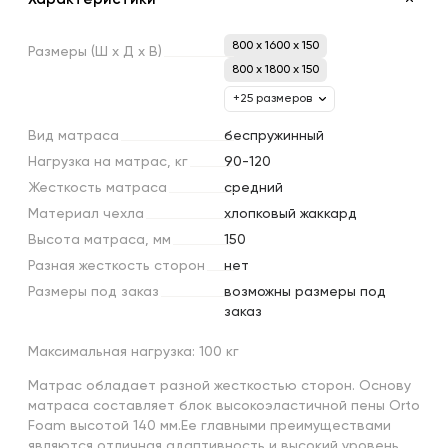
800 x 1600 x 150
Размеры
(Ш
х
Д
х
В)
800 x 1800 x 150
+25 размеров
Вид
матраса
беcпружинный
Нагрузка
на
матрас,
кг
90-120
Жесткость
матраса
средний
Материал
чехла
хлопковый жаккард
Высота
матраса,
мм
150
Разная
жесткость
сторон
нет
Размеры
под
заказ
возможны размеры под
заказ
Максимальная нагрузка: 100 кг
Матрас обладает разной жесткостью сторон. Основу
матраса составляет блок высокоэластичной пены Orto
Foam высотой 140 мм.Ее главными преимуществами
являются отличная адаптивность и высокий уровень