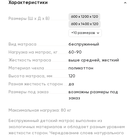
Характеристики
600 x 1200 x 120
Размеры
(Ш
х
Д
х
В)
600 x 1400 x 120
+10 размеров
Вид
матраса
беcпружинный
Нагрузка
на
матрас,
кг
60-90
Жесткость
матраса
выше средней, жесткий
Материал
чехла
поликоттон
Высота
матраса,
мм
120
Разная
жесткость
сторон
да
Размеры
под
заказ
возможны размеры под
заказ
Максимальная нагрузка: 80 кг
Беспружинный детский матрас выполнен из
экологичных материалов и обладает разным уровнем
жесткости сторон. Чередование слоев натурального