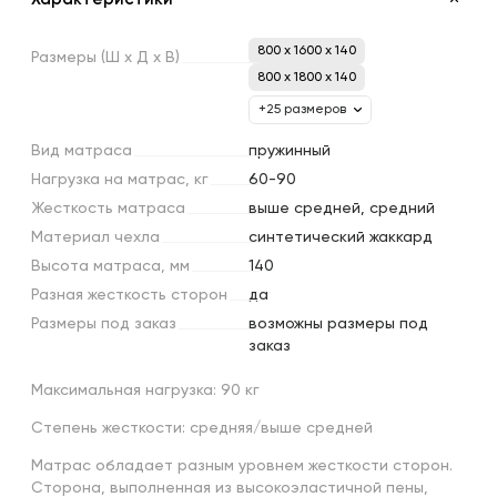
800 x 1600 x 140
Размеры
(Ш
х
Д
х
В)
800 x 1800 x 140
+25 размеров
Вид
матраса
пружинный
Нагрузка
на
матрас,
кг
60-90
Жесткость
матраса
выше средней, средний
Материал
чехла
синтетический жаккард
Высота
матраса,
мм
140
Разная
жесткость
сторон
да
Размеры
под
заказ
возможны размеры под
заказ
Максимальная нагрузка: 90 кг
Степень жесткости: средняя/выше средней
Матрас обладает разным уровнем жесткости сторон.
Сторона, выполненная из высокоэластичной пены,