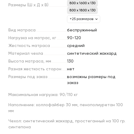
800 x 1600 x 130
Размеры
(Ш
х
Д
х
В)
800 x 1800 x 130
+25 размеров
Вид
матраса
беcпружинный
Нагрузка
на
матрас,
кг
90-120
Жесткость
матраса
средний
Материал
чехла
синтетический жаккард
Высота
матраса,
мм
130
Разная
жесткость
сторон
нет
Размеры
под
заказ
возможны размеры под
заказ
Максимальная нагрузка: 90/110 кг
Наполнение: холлофайбер 30 мм, пенополиуретан 100
мм
Чехол: синтетический жаккард, простеганный на 100 гр.
синтепона