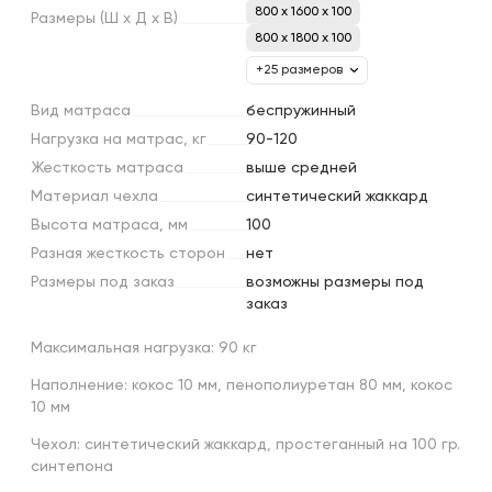
800 x 1600 x 100
Размеры
(Ш
х
Д
х
В)
800 x 1800 x 100
+25 размеров
Вид
матраса
беcпружинный
Нагрузка
на
матрас,
кг
90-120
Жесткость
матраса
выше средней
Материал
чехла
синтетический жаккард
Высота
матраса,
мм
100
Разная
жесткость
сторон
нет
Размеры
под
заказ
возможны размеры под
заказ
Максимальная нагрузка: 90 кг
Наполнение: кокос 10 мм, пенополиуретан 80 мм, кокос
10 мм
Чехол: синтетический жаккард, простеганный на 100 гр.
синтепона