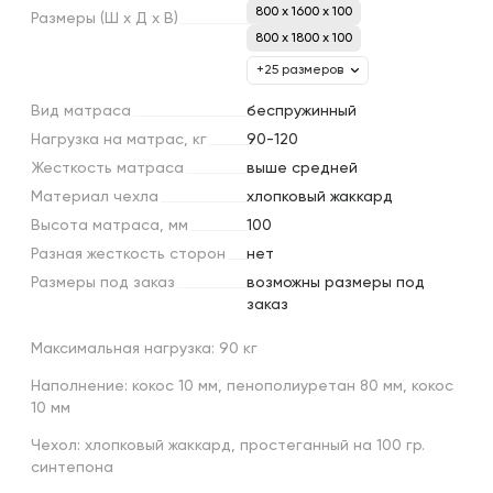
800 x 1600 x 100
Размеры
(Ш
х
Д
х
В)
800 x 1800 x 100
+25 размеров
Вид
матраса
беcпружинный
Нагрузка
на
матрас,
кг
90-120
Жесткость
матраса
выше средней
Материал
чехла
хлопковый жаккард
Высота
матраса,
мм
100
Разная
жесткость
сторон
нет
Размеры
под
заказ
возможны размеры под
заказ
Максимальная нагрузка: 90 кг
Наполнение: кокос 10 мм, пенополиуретан 80 мм, кокос
10 мм
Чехол: хлопковый жаккард, простеганный на 100 гр.
синтепона