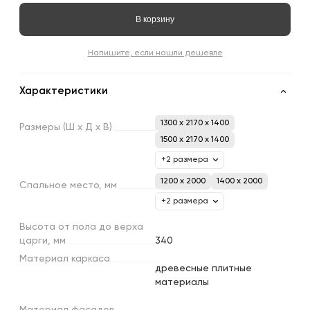
В корзину
Напишите, если нашли дешевле
Характеристики
1300 x 2170 x 1400
Размеры
(Ш
х
Д
х
В)
1500 x 2170 x 1400
+2 размера
1200 х 2000
1400 х 2000
Спальное
место,
мм
+2 размера
Высота
от
пола
до
верха
царги,
мм
340
Материал
каркаса
древесные плитные
материалы
Материал
фасадов