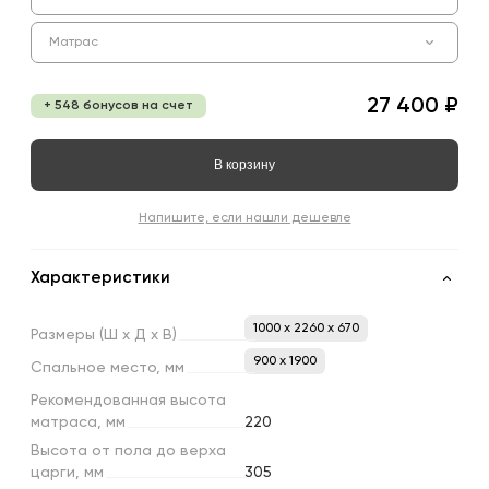
Матрас
27 400 ₽
+ 548 бонусов на счет
В корзину
Напишите, если нашли дешевле
Характеристики
1000 x 2260 x 670
Размеры
(Ш
х
Д
х
В)
900 х 1900
Спальное
место,
мм
Рекомендованная
высота
матраса,
мм
220
Высота
от
пола
до
верха
царги,
мм
305