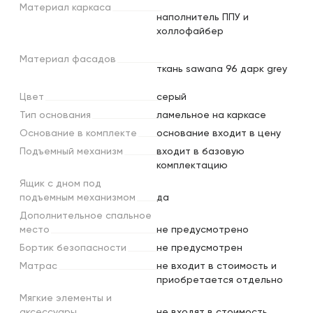
Материал
каркаса
наполнитель ППУ и
холлофайбер
Материал
фасадов
ткань sawana 96 дарк grey
Цвет
серый
Тип
основания
ламельное на каркасе
Основание
в
комплекте
основание входит в цену
Подъемный
механизм
входит в базовую
комплектацию
Ящик
с
дном
под
подъемным
механизмом
да
Дополнительное
спальное
место
не предусмотрено
Бортик
безопасности
не предусмотрен
Матрас
не входит в стоимость и
приобретается отдельно
Мягкие
элементы
и
аксессуары
не входят в стоимость