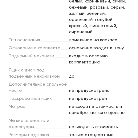
белый, коричневый, синий,
бежевый, розовый, серый,
желтый, зеленый,
оранжевый, голубой,
красный, фиолетовый,
сиреневый
Тип
основания
ламельное на каркасе
Основание
в
комплекте
основание входит в цену
Подъемный
механизм
входит в базовую
комплектацию
Ящик
с
дном
под
подъемным
механизмом
да
Дополнительное
спальное
место
не предусмотрено
Подкроватный
ящик
не предусмотрен
Матрас
не входит в стоимость и
приобретается отдельно
Мягкие
элементы
и
аксессуары
не входят в стоимость
Размеры
под
заказ
только стандартные