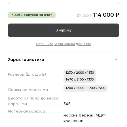
114 000 ₽
+ 2280 бонусов на счет
134 000 ₽
В корзину
Напишите, если нашли дешевле
Характеристики
1230 x 2000 x 1330
Размеры
(Ш
х
Д
х
В)
1470 x 2100 x 1330
1200 х 2000
900 х 1900
Спальное
место,
мм
Высота
от
пола
до
верха
царги,
мм
345
Материал
каркаса
массив березы, МДФ
крашеный