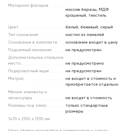
Материал
фасадов
массив березы, МДФ
крашеный, текстиль
Цвет
белый, бежевый, серый
Тип
основания
настил из ламелей
Основание
в
комплекте
основание входит в цену
Подъемный
механизм
не предусмотрен
Дополнительное
спальное
место
не предусмотрено
Подкроватный
ящик
не предусмотрен
Матрас
не входит в стоимость и
приобретается отдельно
Мягкие
элементы
и
аксессуары
не входят в стоимость
Размеры
под
заказ
только стандартные
размеры
1470 х 2100 х 1330 мм
Цвет обивки указывайте в комментарии к заказу.