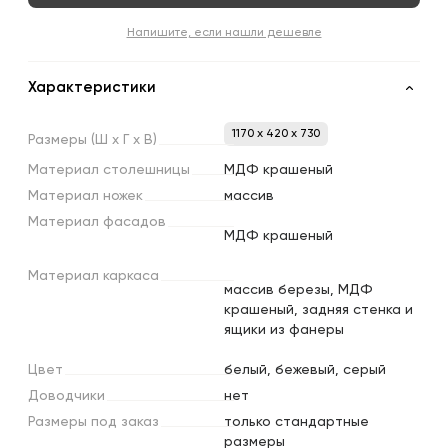
Напишите, если нашли дешевле
Характеристики
1170 x 420 x 730
Размеры
(Ш
х
Г
х
В)
Материал
столешницы
МДФ крашеный
Материал
ножек
массив
Материал
фасадов
МДФ крашеный
Материал
каркаса
массив березы, МДФ
крашеный, задняя стенка и
ящики из фанеры
Цвет
белый, бежевый, серый
Доводчики
нет
Размеры
под
заказ
только стандартные
размеры