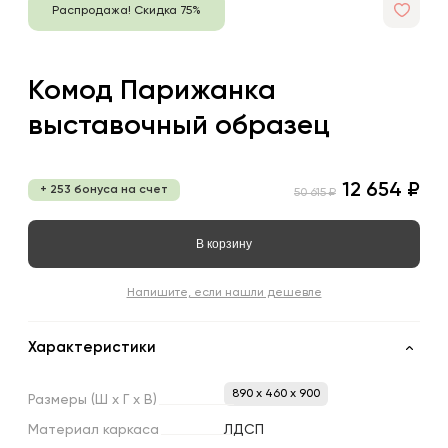
Распродажа! Скидка 75%
Комод Парижанка
выставочный образец
12 654 ₽
+ 253 бонуса на счет
50 615 ₽
В корзину
Напишите, если нашли дешевле
Характеристики
890 x 460 x 900
Размеры
(Ш
х
Г
х
В)
Материал
каркаса
ЛДСП