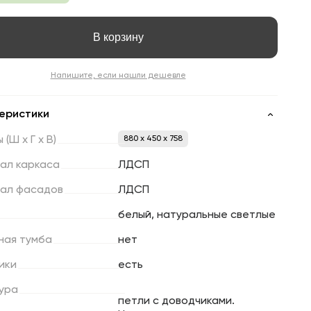
В корзину
Напишите, если нашли дешевле
еристики
ы
(Ш
х
Г
х
В)
880 x 450 x 758
ал
каркаса
ЛДСП
ал
фасадов
ЛДСП
белый, натуральные светлые
ная
тумба
нет
ики
есть
ура
петли с доводчиками.