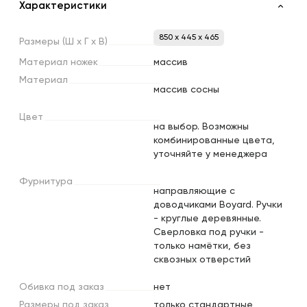
Характеристики
850 x 445 x 465
Размеры
(Ш
х
Г
х
В)
Материал
ножек
массив
Материал
массив сосны
Цвет
на выбор. Возможны
комбинированные цвета,
уточняйте у менеджера
Фурнитура
направляющие с
доводчиками Boyard. Ручки
- круглые деревянные.
Сверловка под ручки -
только намётки, без
сквозных отверстий
Обивка
под
заказ
нет
Размеры
под
заказ
только стандартные