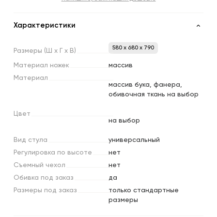
Характеристики
580 x 680 x 790
Размеры
(Ш
х
Г
х
В)
Материал
ножек
массив
Материал
массив бука, фанера,
обивочная ткань на выбор
Цвет
на выбор
Вид
стула
универсальный
Регулировка
по
высоте
нет
Съемный
чехол
нет
Обивка
под
заказ
да
Размеры
под
заказ
только стандартные
размеры