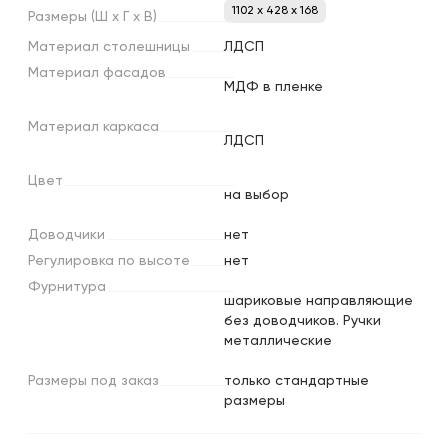
1102 x 428 x 168
Размеры
(Ш
х
Г
х
В)
Материал
столешницы
ЛДСП
Материал
фасадов
МДФ в пленке
Материал
каркаса
ЛДСП
Цвет
на выбор
Доводчики
нет
Регулировка
по
высоте
нет
Фурнитура
шариковые направляющие
без доводчиков. Ручки
металлические
Размеры
под
заказ
только стандартные
размеры