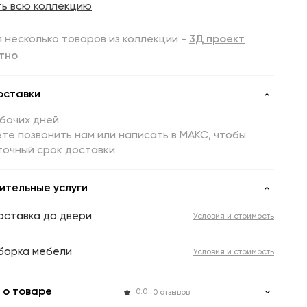
ть всю коллекцию
 несколько товаров из коллекции -
3Д проект
тно
оставки
абочих дней
те позвонить нам или написать в МАКС, чтобы
точный срок доставки
ительные услуги
оставка до двери
Условия и стоимость
борка мебели
Условия и стоимость
 о товаре
0.0
0 отзывов