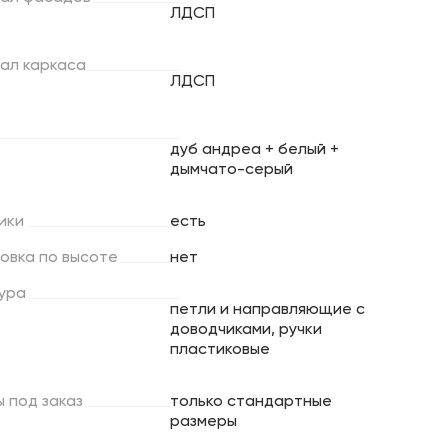
ЛДСП
ал
каркаса
ЛДСП
дуб андреа + белый +
дымчато-серый
ики
есть
ровка
по
высоте
нет
ура
петли и направляющие с
доводчиками, ручки
пластиковые
ы
под
заказ
только стандартные
размеры