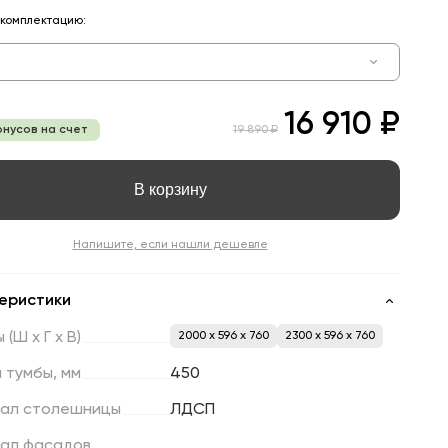
комплектацию:
16 910 ₽
онусов на счет
19 890 ₽
В корзину
Напишите, если нашли дешевле
еристики
ы
(Ш
х
Г
х
В)
2000 x 596 x 760
2300 x 596 x 760
а
тумбы,
мм
450
ал
столешницы
ЛДСП
ал
фасадов