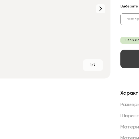
Выберите 
Размер
+ 338 б
1/7
Характ
Размер
Ширин
Матери
Матери