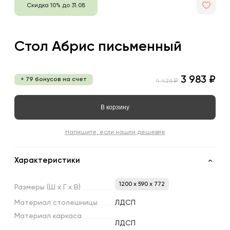
Скидка 10% до 31.08
Стол Абрис письменный
3 983 ₽
+ 79 бонусов на счет
4 426 ₽
В корзину
Напишите, если нашли дешевле
Характеристики
1200 x 590 x 772
Размеры
(Ш
х
Г
х
В)
Материал
столешницы
ЛДСП
Материал
каркаса
ЛДСП