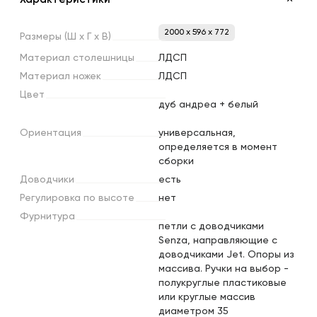
2000 x 596 x 772
Размеры
(Ш
х
Г
х
В)
Материал
столешницы
ЛДСП
Материал
ножек
ЛДСП
Цвет
дуб андреа + белый
Ориентация
универсальная,
определяется в момент
сборки
Доводчики
есть
Регулировка
по
высоте
нет
Фурнитура
петли с доводчиками
Senza, направляющие с
доводчиками Jet. Опоры из
массива. Ручки на выбор -
полукруглые пластиковые
или круглые массив
диаметром 35