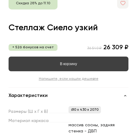
Скидка 28% до 11.10
Стеллаж Сиело узкий
26 309 ₽
+ 526 бонусов на счет
36 540 ₽
В корзину
Напишите, если нашли дешевле
Характеристики
610 x 430 x 2070
Размеры
(Ш
х
Г
х
В)
Материал
каркаса
массив сосны, задняя
стенка - ДВП