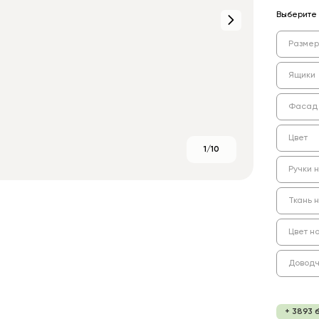
Выберите 
Размер
Ящики
Фасад
Цвет
1/10
Ручки 
Ткань 
Цвет н
Доводч
+ 3893 