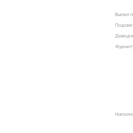
Выпил
Подсве
Доводч
Фурнит
Наполн