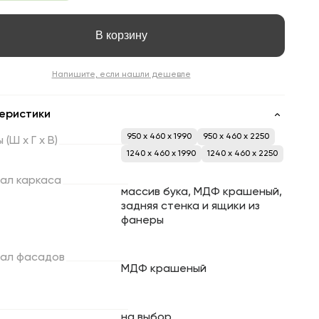
В корзину
Напишите, если нашли дешевле
еристики
950 x 460 x 1990
950 x 460 x 2250
ы
(Ш
х
Г
х
В)
1240 x 460 x 1990
1240 x 460 x 2250
ал
каркаса
массив бука, МДФ крашеный,
задняя стенка и ящики из
фанеры
ал
фасадов
МДФ крашеный
на выбор