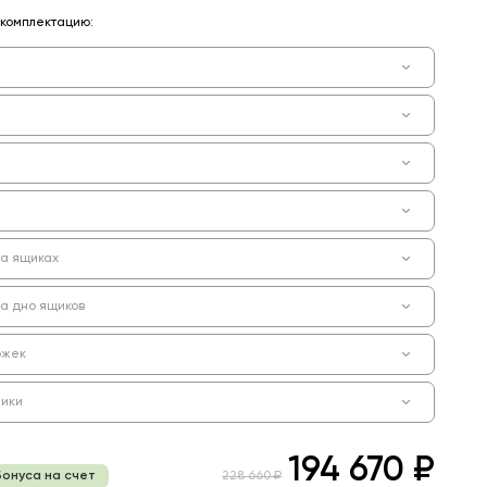
комплектацию:
на ящиках
на дно ящиков
ожек
ики
194 670 ₽
бонуса на счет
228 660 ₽