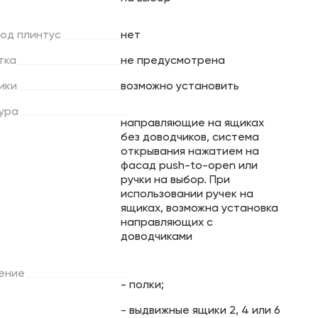
под
плинтус
нет
тка
не предусмотрена
ики
возможно установить
ура
направляющие на ящиках
без доводчиков, система
открывания нажатием на
фасад push-to-open или
ручки на выбор. При
использовании ручек на
ящиках, возможна установка
направляющих с
доводчиками
ение
- полки;
- выдвижные ящики 2, 4 или 6