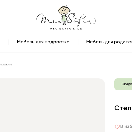
Мебель для подростка
Мебель для родите
ирокий
Скидк
Стел
В из