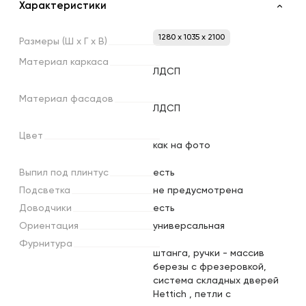
Характеристики
1280 x 1035 x 2100
Размеры
(Ш
х
Г
х
В)
Материал
каркаса
ЛДСП
Материал
фасадов
ЛДСП
Цвет
как на фото
Выпил
под
плинтус
есть
Подсветка
не предусмотрена
Доводчики
есть
Ориентация
универсальная
Фурнитура
штанга, ручки - массив
березы с фрезеровкой,
система складных дверей
Hettich , петли с