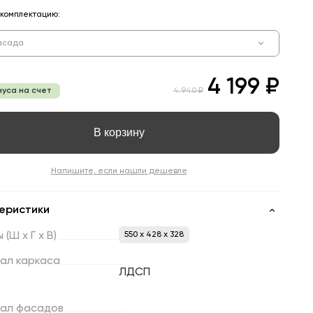
комплектацию:
асада
4 199 ₽
нуса на счет
4 940 ₽
В корзину
Напишите, если нашли дешевле
еристики
ы
(Ш
х
Г
х
В)
550 x 428 x 328
ал
каркаса
ЛДСП
ал
фасадов