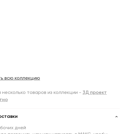
ть всю коллекцию
 несколько товаров из коллекции -
3Д проект
тно
оставки
абочих дней