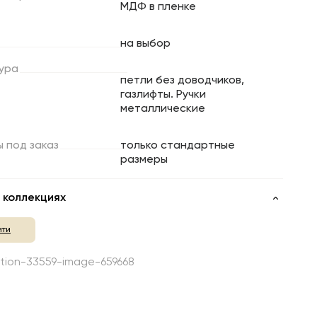
МДФ в пленке
на выбор
ура
петли без доводчиков,
газлифты. Ручки
металлические
ы
под
заказ
только стандартные
размеры
 коллекциях
ити