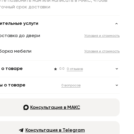
те позвонить нам или написать в МАКС, чтобы
точный срок доставки
ительные услуги
оставка до двери
Условия и стоимость
борка мебели
Условия и стоимость
 о товаре
0.0
0 отзывов
ы о товаре
0 вопросов
Консультация в МАКС
Консультация в Telegram