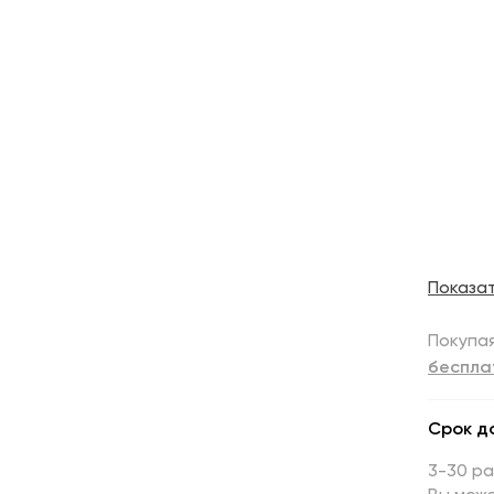
Показа
Покупая
беспла
Срок д
3-30 р