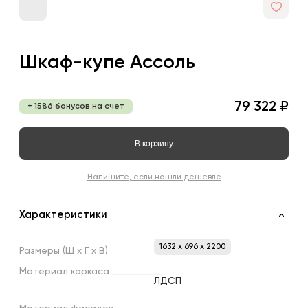
Шкаф-купе Ассоль
79 322 ₽
+ 1586 бонусов на счет
В корзину
Напишите, если нашли дешевле
Характеристики
1632 x 696 x 2200
Размеры
(Ш
х
Г
х
В)
Материал
каркаса
ЛДСП