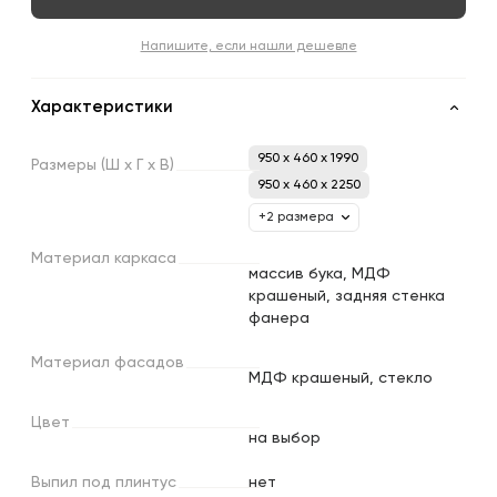
Напишите, если нашли дешевле
Характеристики
950 x 460 x 1990
Размеры
(Ш
х
Г
х
В)
950 x 460 x 2250
+2 размера
Материал
каркаса
массив бука, МДФ
крашеный, задняя стенка
фанера
Материал
фасадов
МДФ крашеный, стекло
Цвет
на выбор
Выпил
под
плинтус
нет