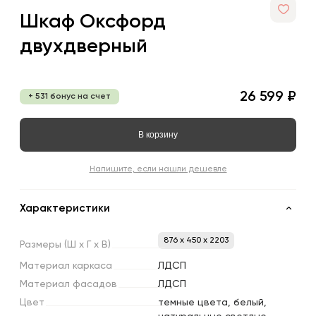
Шкаф Оксфорд
двухдверный
26 599 ₽
+ 531 бонус на счет
В корзину
Напишите, если нашли дешевле
Характеристики
876 x 450 x 2203
Размеры
(Ш
х
Г
х
В)
Материал
каркаса
ЛДСП
Материал
фасадов
ЛДСП
Цвет
темные цвета, белый,