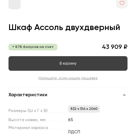
Шкаф Ассоль двухдверный
43 909 ₽
+ 878 бонусов на счет
В корзину
Напишите, если нашли дешевле
Характеристики
832 x 516 x 2060
Размеры
(Ш
х
Г
х
В)
Высота
ножек,
мм
65
Материал
каркаса
ЛДСП