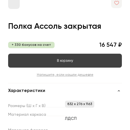
Полка Ассоль закрытая
16 547 ₽
+ 330 бонусов на счет
В корзину
Напишите, если нашли дешевле
Характеристики
832 x 276 x 1163
Размеры
(Ш
х
Г
х
В)
Материал
каркаса
ЛДСП