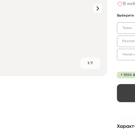
В из
Выберите 
Ткань
Распол
Чехол 
1/7
+ 1004 
Характ