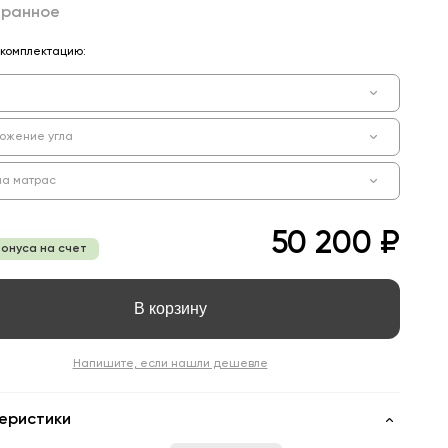
бранное
комплектацию:
ожение угла
на матрас
50 200 ₽
бонуса на счет
В корзину
Напишите, если нашли дешевле
еристики