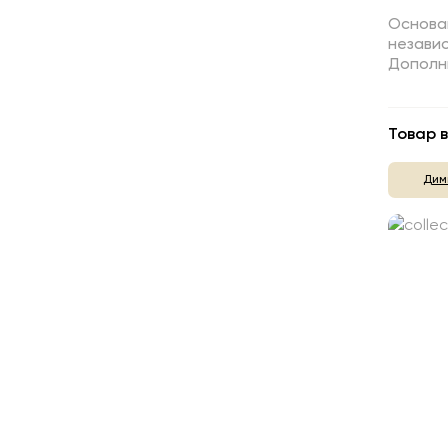
Основа
незави
Дополн
Товар в
Дим