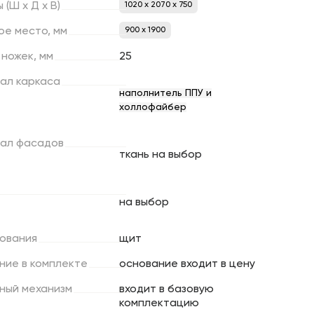
ы
(Ш
х
Д
х
В)
1020 x 2070 x 750
ое
место,
мм
900 х 1900
ножек,
мм
25
ал
каркаса
наполнитель ППУ и
холлофайбер
ал
фасадов
ткань на выбор
на выбор
ования
щит
ние
в
комплекте
основание входит в цену
ный
механизм
входит в базовую
комплектацию