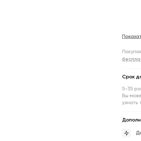
Показа
Покупая
беспла
Срок д
5-35 р
Вы може
узнать 
Дополн
Д