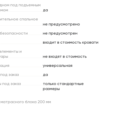
дном
под
подъемным
змом
да
ительное
спальное
не предусмотрено
безопасности
не предусмотрен
входит в стоимость кровати
элементы
и
уары
не входят в стоимость
ация
универсальная
под
заказ
да
ы
под
заказ
только стандартные
размеры
 матрасного блока 200 мм