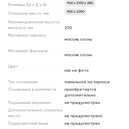
960 x 2100 x 680
Размеры
(Ш
х
Д
х
В)
900 х 2000
Спальное
место,
мм
Рекомендованная
высота
матраса,
мм
200
Материал
каркаса
массив сосны
Материал
фасадов
массив сосны
Цвет
как на фото
Тип
основания
ламельное на каркасе
Основание
в
комплекте
приобретается
дополнительно
Подъемный
механизм
не предусмотрен
Дополнительное
спальное
место
не предусмотрено
Подкроватный
ящик
не предусмотрен