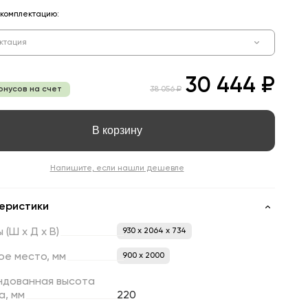
комплектацию:
ктация
30 444 ₽
онусов на счет
38 056 ₽
В корзину
Напишите, если нашли дешевле
еристики
ы
(Ш
х
Д
х
В)
930 x 2064 x 734
ое
место,
мм
900 х 2000
ндованная
высота
а,
мм
220