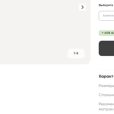
Выберите 
Компле
+ 608 б
1/6
Характ
Размер
Спальн
Рекоме
матрас