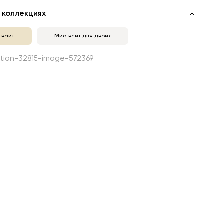
 коллекциях
 вайт
Миа вайт для двоих