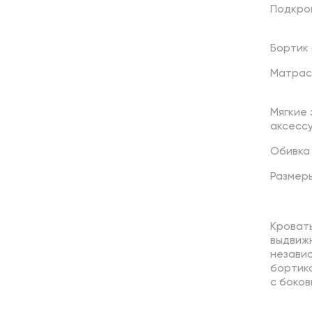
Подкро
Бортик
Матрас
Мягкие
аксесс
Обивка
Размер
Кровать
выдвиж
незави
бортико
с боков