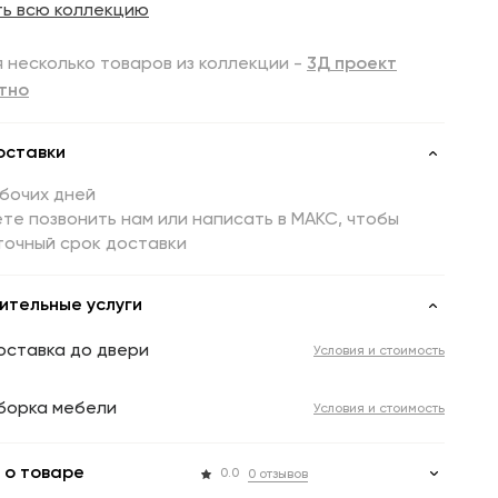
ть всю коллекцию
 несколько товаров из коллекции -
3Д проект
тно
оставки
абочих дней
те позвонить нам или написать в МАКС, чтобы
точный срок доставки
ительные услуги
оставка до двери
Условия и стоимость
борка мебели
Условия и стоимость
 о товаре
0.0
0 отзывов