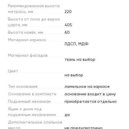
Рекомендованная
высота
матраса,
мм
220
Высота
от
пола
до
верха
царги,
мм
405
Высота
ножек,
мм
60
Материал
каркаса
ЛДСП, МДФ
Материал
фасадов
ткань на выбор
Цвет
на выбор
Тип
основания
ламельное на каркасе
Основание
в
комплекте
основание входит в цену
Подъемный
механизм
приобретается отдельно
Ящик
с
дном
под
подъемным
механизмом
да
Дополнительное
спальное
место
не предусмотрено