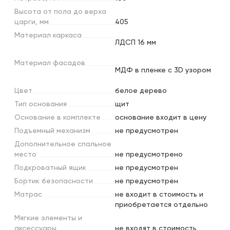
Высота
от
пола
до
верха
царги,
мм
405
Материал
каркаса
ЛДСП 16 мм
Материал
фасадов
МДФ в пленке с 3D узором
Цвет
белое дерево
Тип
основания
щит
Основание
в
комплекте
основание входит в цену
Подъемный
механизм
не предусмотрен
Дополнительное
спальное
место
не предусмотрено
Подкроватный
ящик
не предусмотрен
Бортик
безопасности
не предусмотрен
Матрас
не входит в стоимость и
приобретается отдельно
Мягкие
элементы
и
аксессуары
не входят в стоимость