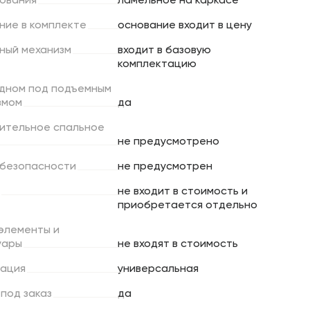
ования
ламельное на каркасе
ние
в
комплекте
основание входит в цену
ный
механизм
входит в базовую
комплектацию
дном
под
подъемным
змом
да
ительное
спальное
не предусмотрено
безопасности
не предусмотрен
не входит в стоимость и
приобретается отдельно
элементы
и
уары
не входят в стоимость
ация
универсальная
под
заказ
да