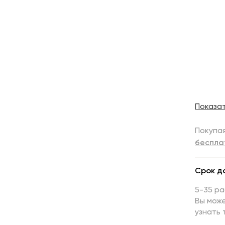
Показа
Покупая
беспла
Срок д
5-35 р
Вы може
узнать 