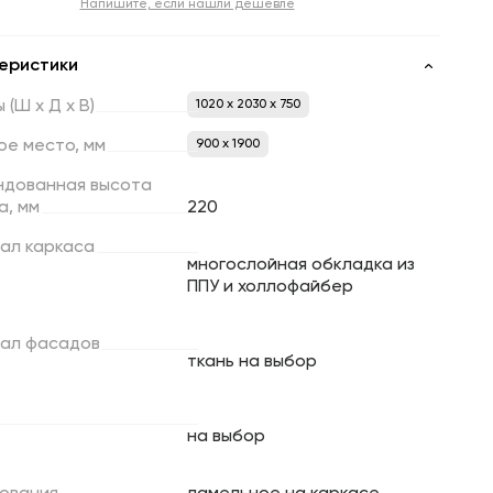
Напишите, если нашли дешевле
еристики
ы
(Ш
х
Д
х
В)
1020 x 2030 x 750
ое
место,
мм
900 х 1900
ндованная
высота
а,
мм
220
ал
каркаса
многослойная обкладка из
ППУ и холлофайбер
ал
фасадов
ткань на выбор
на выбор