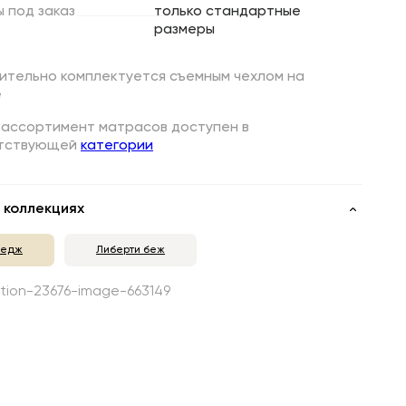
ы
под
заказ
только стандартные
размеры
ительно комплектуется съемным чехлом на
е
 ассортимент матрасов доступен в
тствующей
категории
 коллекциях
ледж
Либерти беж