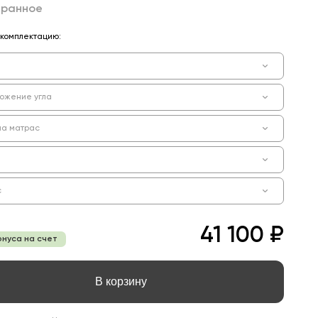
бранное
комплектацию:
ожение угла
на матрас
с
41 100 ₽
онуса на счет
В корзину