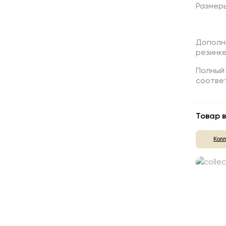
Размер
Дополн
резинк
Полный
соотве
Товар в
Кол