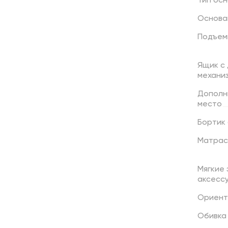
Тип
осн
Основа
Подъем
Ящик
с
механи
Дополн
место
Бортик
Матрас
Мягкие
аксесс
Ориент
Обивка