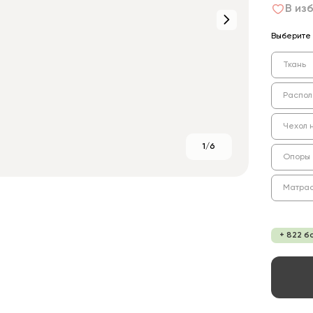
В из
Выберите 
Ткань
Распол
Чехол 
1/6
Опоры
Матра
+ 822 б