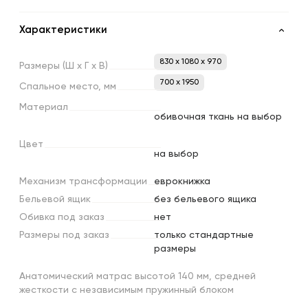
Характеристики
830 x 1080 x 970
Размеры
(Ш
х
Г
х
В)
700 х 1950
Спальное
место,
мм
Материал
обивочная ткань на выбор
Цвет
на выбор
Механизм
трансформации
еврокнижка
Бельевой
ящик
без бельевого ящика
Обивка
под
заказ
нет
Размеры
под
заказ
только стандартные
размеры
Анатомический матрас высотой 140 мм, средней
жесткости с независимым пружинный блоком